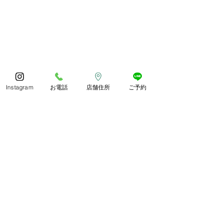
今年もありがとうござい
体調お変わりな
Instagram
お電話
店舗住所
ご予約
ました😊
うか？
コメント
あっとゆう間の1年でしたね
朝晩しっかり寒く
皆様どのようにお過ごしでし
したね。 紅葉や
ょうか🍀 今年も残ります
られ、冬がどんど
が、良いお年をお過ごしくだ
います。 寒さに
コメントを追加…
さいね😊
づくりしていきま
わか整骨院
平日 9〜19時(12〜13時休憩)