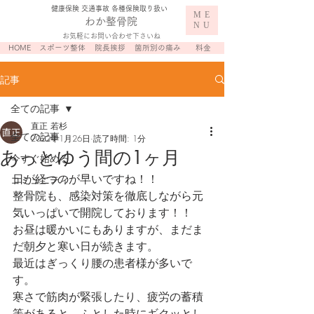
​健康保険 交通事故 各種保険取り扱い
ME
わか整骨院
NU
お気軽にお問い合わせ下さいね
HOME
スポーツ整体
院長挨拶
箇所別の痛み
料金
記事
全ての記事
直正 若杉
全ての記事
2022年1月26日
読了時間: 1分
あっとゆう間の1ヶ月
今すぐ始める
日が経つのが早いですね！！
コミュニティ
整骨院も、感染対策を徹底しながら元
気いっぱいで開院しております！！
お昼は暖かいにもありますが、まだま
だ朝夕と寒い日が続きます。
最近はぎっくり腰の患者様が多いで
す。
寒さで筋肉が緊張したり、疲労の蓄積
等があると、ふとした時にギクッとし