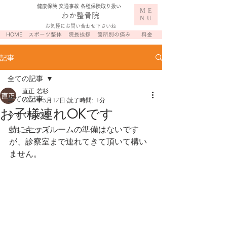
​健康保険 交通事故 各種保険取り扱い
ME
わか整骨院
NU
お気軽にお問い合わせ下さいね
HOME
スポーツ整体
院長挨拶
箇所別の痛み
料金
記事
全ての記事
直正 若杉
全ての記事
2021年5月17日
読了時間: 1分
お子様連れOKです
今すぐ始める
特にキッズルームの準備はないです
コミュニティ
が、診察室まで連れてきて頂いて構い
ません。