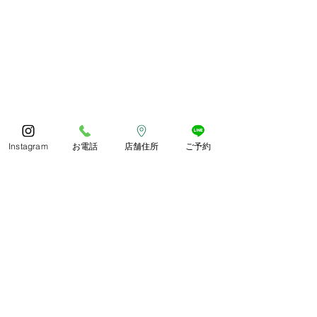
Instagram
お電話
店舗住所
ご予約
今年もありがとうござい
体調お変わりな
ました😊
うか？
コメント
あっとゆう間の1年でしたね
朝晩しっかり寒く
皆様どのようにお過ごしでし
したね。 紅葉や
ょうか🍀 今年も残ります
られ、冬がどんど
が、良いお年をお過ごしくだ
います。 寒さに
コメントを追加…
さいね😊
づくりしていきま
わか整骨院