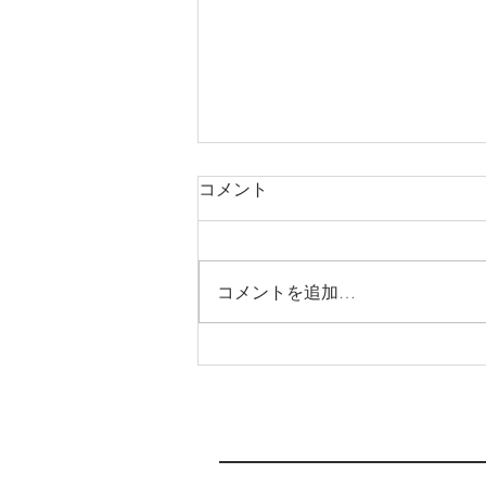
6月3日(月)より新店舗へ移転
コメント
します
いつもわか整骨院をご支援頂き、
ありがとうございます(moon
コメントを追加…
laugh) この度、6月3日(月)より新
店舗へ移転します🏠 急な連絡と
なり申し訳ありません。 これま
で、予約がいっぱいで、なかなか
取れなかったり、駐車場が停めに
くかったりして、みなさまにご不
便をおかけしてたと...