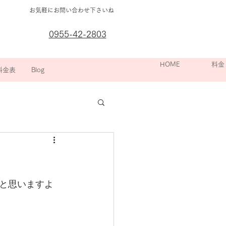
お気軽にお問い合わせ下さいね
0955-42-2803
箇所別の
HOME
院長挨拶
スポーツ整
料金
料金表
Blog
と思いますよ