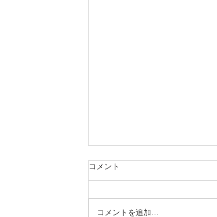
6月3日(月)より新店舗へ移転
コメント
します
いつもわか整骨院をご支援頂き、
ありがとうございます(moon
コメントを追加…