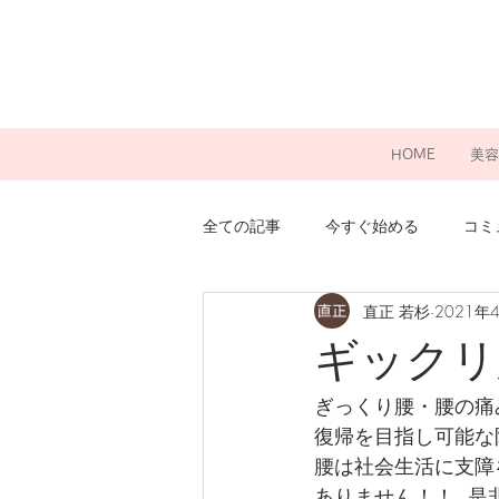
HOME
美容
全ての記事
今すぐ始める
コミ
直正 若杉
2021年
ギックリ
ぎっくり腰・腰の痛
復帰を目指し可能な
腰は社会生活に支障
ありません！！  