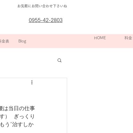
お気軽にお問い合わせ下さいね
0955-42-2803
箇所別の
HOME
院長挨拶
スポーツ整
料金
料金表
Blog
腰は当日の仕事
）  ぎっくり
もう“治すしか
。