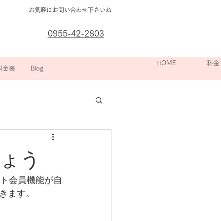
お気軽にお問い合わせ下さいね
0955-42-2803
箇所別の
HOME
院長挨拶
スポーツ整
料金
料金表
Blog
しょう
イト会員機能が自
きます。