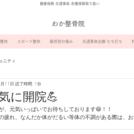
​健康保険 交通事故 各種保険取り扱い
わか整骨院
整体
スポーツ整体
箇所別の痛み
交通事故治療 むち打ち
ュニティ
5月11日
読了時間: 1分
気に開院💪
が、元気いっぱいでお待ちしております😆！！
の疲れ、なんだか体がだるい等体の不調がある際は、お