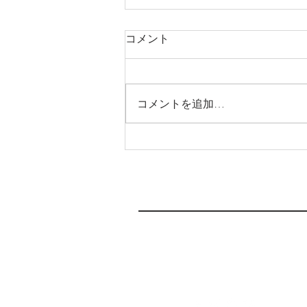
6月3日(月)より新店舗へ移転
コメント
します
いつもわか整骨院をご支援頂き、
ありがとうございます(moon
コメントを追加…
laugh) この度、6月3日(月)より新
店舗へ移転します🏠 急な連絡と
なり申し訳ありません。 これま
で、予約がいっぱいで、なかなか
取れなかったり、駐車場が停めに
くかったりして、みなさまにご不
便をおかけしてたと...