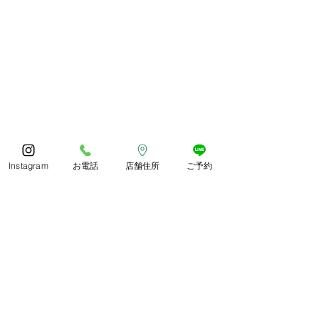
Instagram
お電話
店舗住所
ご予約
今年もありがとうござい
体調お変わりな
ました😊
うか？
コメント
あっとゆう間の1年でしたね
朝晩しっかり寒く
皆様どのようにお過ごしでし
したね。 紅葉や
ょうか🍀 今年も残ります
られ、冬がどんど
が、良いお年をお過ごしくだ
います。 寒さに
コメントを追加…
さいね😊
づくりしていきま