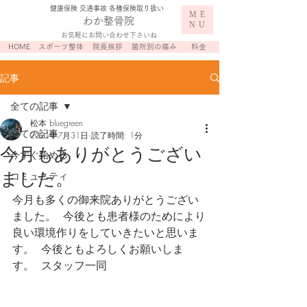
​健康保険 交通事故 各種保険取り扱い
ME
わか整骨院
NU
お気軽にお問い合わせ下さいね
HOME
スポーツ整体
院長挨拶
箇所別の痛み
料金
記事
全ての記事
松本 bluegreen
全ての記事
2021年7月31日
読了時間: 1分
今月もありがとうござい
今すぐ始める
ました。
コミュニティ
今月も多くの御来院ありがとうござい
ました。  今後とも患者様のためにより
良い環境作りをしていきたいと思いま
す。  今後ともよろしくお願いしま
す。  スタッフ一同 