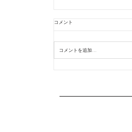
6月3日(月)より新店舗へ移転
コメント
します
いつもわか整骨院をご支援頂き、
ありがとうございます(moon
コメントを追加…
laugh) この度、6月3日(月)より新
店舗へ移転します🏠 急な連絡と
なり申し訳ありません。 これま
で、予約がいっぱいで、なかなか
取れなかったり、駐車場が停めに
くかったりして、みなさまにご不
便をおかけしてたと...