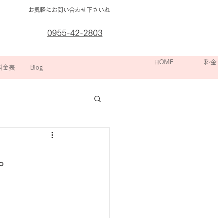
お気軽にお問い合わせ下さいね
0955-42-2803
箇所別の
HOME
院長挨拶
スポーツ整
料金
料金表
Blog
。