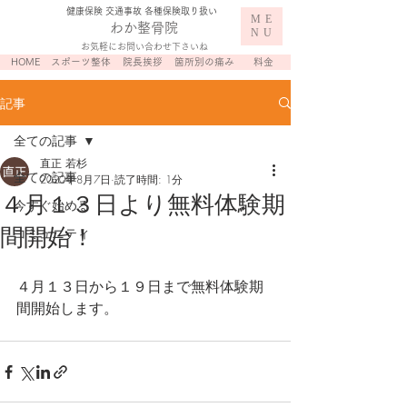
​健康保険 交通事故 各種保険取り扱い
ME
わか整骨院
NU
お気軽にお問い合わせ下さいね
HOME
スポーツ整体
院長挨拶
箇所別の痛み
料金
記事
全ての記事
直正 若杉
全ての記事
2020年8月7日
読了時間: 1分
４月１３日より無料体験期
今すぐ始める
間開始！
コミュニティ
４月１３日から１９日まで無料体験期
間開始します。