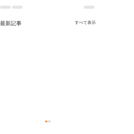
最新記事
すべて表示
今年もありがとうござい
体調お変わりな
ました😊
うか？