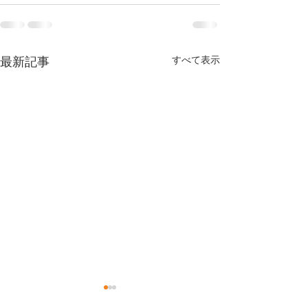
最新記事
すべて表示
今年もありがとうござい
体調お変わりな