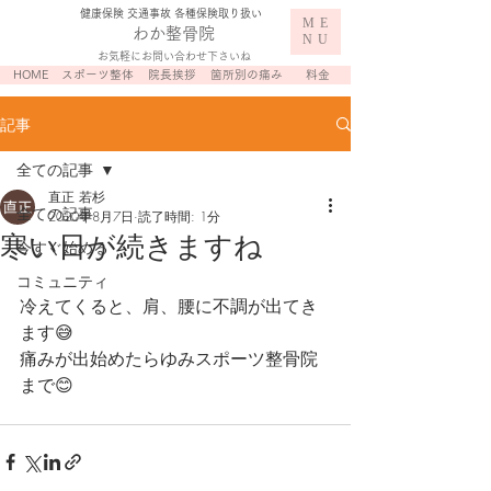
​健康保険 交通事故 各種保険取り扱い
ME
わか整骨院
NU
お気軽にお問い合わせ下さいね
HOME
スポーツ整体
院長挨拶
箇所別の痛み
料金
記事
全ての記事
直正 若杉
全ての記事
2020年8月7日
読了時間: 1分
寒い日が続きますね
今すぐ始める
コミュニティ
冷えてくると、肩、腰に不調が出てき
ます😅
痛みが出始めたらゆみスポーツ整骨院
まで😊