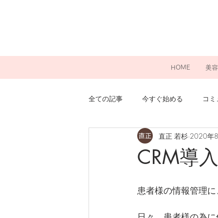
HOME
美容
全ての記事
今すぐ始める
コミ
直正 若杉
2020年
CRM導
患者様の情報管理に
日々、患者様の為に