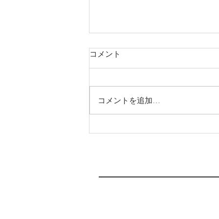
6月3日(月)より新店舗へ移転
コメント
します
いつもわか整骨院をご支援頂き、
ありがとうございます(moon
コメントを追加…
laugh) この度、6月3日(月)より新
店舗へ移転します🏠 急な連絡と
なり申し訳ありません。 これま
で、予約がいっぱいで、なかなか
取れなかったり、駐車場が停めに
くかったりして、みなさまにご不
便をおかけしてたと...