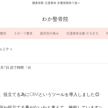
​健康保険 交通事故 各種保険取り扱い
わか整骨院
整体
スポーツ整体
箇所別の痛み
交通事故治療 むち打ち
ュニティ
8月7日
読了時間: 1分
入
、役立てる為にCRMというツールを導入しました😊
何か役立てる事がないかと考えて、施術しています✨