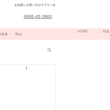
お気軽にお問い合わせ下さいね
0955-42-2803
箇所別の
HOME
院長挨拶
スポーツ整
料金
料金表
Blog