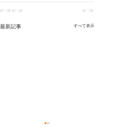
最新記事
すべて表示
今年もありがとうござい
体調お変わりな