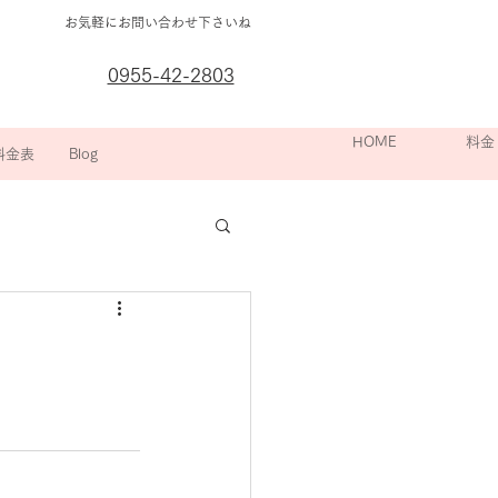
お気軽にお問い合わせ下さいね
0955-42-2803
箇所別の
HOME
院長挨拶
スポーツ整
料金
料金表
Blog