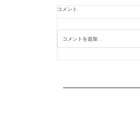
6月3日(月)より新店舗へ移転
コメント
します
いつもわか整骨院をご支援頂き、
ありがとうございます(moon
コメントを追加…
laugh) この度、6月3日(月)より新
店舗へ移転します🏠 急な連絡と
なり申し訳ありません。 これま
で、予約がいっぱいで、なかなか
取れなかったり、駐車場が停めに
くかったりして、みなさまにご不
便をおかけしてたと...