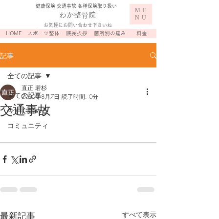
​健康保険 交通事故 各種保険取り扱い
ME
わか整骨院
NU
お気軽にお問い合わせ下さいね
HOME
スポーツ整体
院長挨拶
箇所別の痛み
料金
記事
全ての記事
直正 若杉
全ての記事
2020年8月7日
読了時間: 0分
交通事故
今すぐ始める
コミュニティ
最新記事
すべて表示