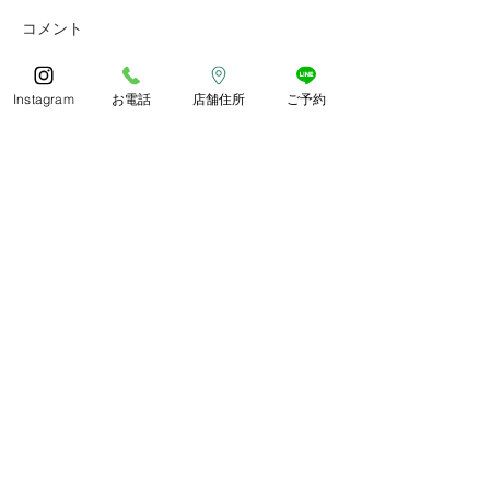
コメント
あっとゆう間の1年でしたね
朝晩しっかり寒く
皆様どのようにお過ごしでし
したね。 紅葉や
ょうか🍀 今年も残ります
られ、冬がどんど
コメントが読み込まれませんでした。
Instagram
お電話
店舗住所
ご予約
が、良いお年をお過ごしくだ
います。 寒さに
技術的な問題があったようです。お手数ですが、
さいね😊
づくりしていきま
再度接続するか、ページを再読み込みしてださ
い。
再読み込み
わか整骨院
平日 9〜19時(12〜13時休憩)
土曜 9〜13時
​休日 日・祝祭日・年末年始
​〒844-0027
佐賀県西松浦郡有田町南原甲434番地3