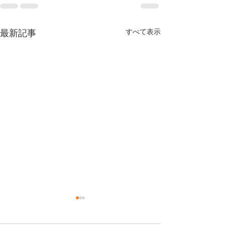
最新記事
すべて表示
今年もありがとうござい
体調お変わりな
ました😊
うか？