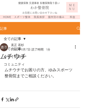
​健康保険 交通事故 各種保険取り扱い
ME
わか整骨院
NU
お気軽にお問い合わせ下さいね
HOME
スポーツ整体
院長挨拶
箇所別の痛み
料金
記事
全ての記事
直正 若杉
全ての記事
2020年8月7日
読了時間: 1分
ムチウチ
今すぐ始める
コミュニティ
ムチウチでお困りの方、ゆみスポーツ
整骨院までご相談ください。