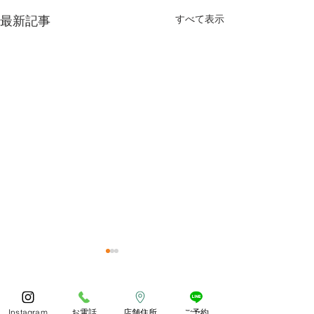
最新記事
すべて表示
今年もありがとうござい
体調お変わりな
ました😊
うか？
コメント
あっとゆう間の1年でしたね
朝晩しっかり寒く
Instagram
お電話
店舗住所
ご予約