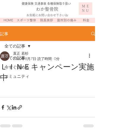
​健康保険 交通事故 各種保険取り扱い
ME
わか整骨院
NU
お気軽にお問い合わせ下さいね
HOME
スポーツ整体
院長挨拶
箇所別の痛み
料金
記事
全ての記事
直正 若杉
全ての記事
2020年8月7日
読了時間: 0分
ＬＩＮＥキャンペーン実施
今すぐ始める
中
コミュニティ