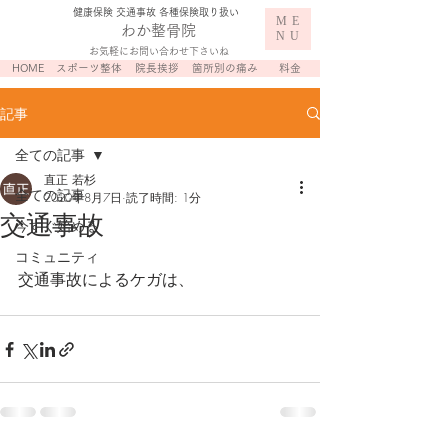
​健康保険 交通事故 各種保険取り扱い
ME
わか整骨院
NU
お気軽にお問い合わせ下さいね
HOME
スポーツ整体
院長挨拶
箇所別の痛み
料金
記事
全ての記事
直正 若杉
全ての記事
2020年8月7日
読了時間: 1分
交通事故
今すぐ始める
コミュニティ
交通事故によるケガは、