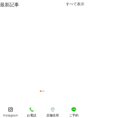
最新記事
すべて表示
今年もありがとうござい
体調お変わりな
ました😊
うか？
コメント
あっとゆう間の1年でしたね
朝晩しっかり寒く
Instagram
お電話
店舗住所
ご予約