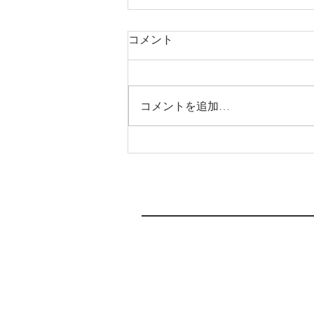
6月3日(月)より新店舗へ移転
コメント
します
いつもわか整骨院をご支援頂き、
ありがとうございます(moon
コメントを追加…
laugh) この度、6月3日(月)より新
店舗へ移転します🏠 急な連絡と
なり申し訳ありません。 これま
で、予約がいっぱいで、なかなか
取れなかったり、駐車場が停めに
くかったりして、みなさまにご不
便をおかけしてたと...