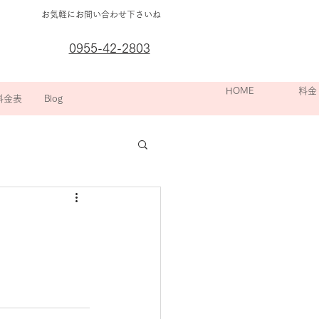
お気軽にお問い合わせ下さいね
0955-42-2803
箇所別の
HOME
院長挨拶
スポーツ整
料金
料金表
Blog