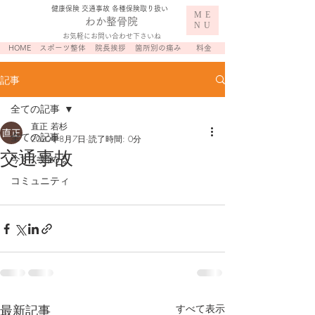
​健康保険 交通事故 各種保険取り扱い
ME
わか整骨院
NU
お気軽にお問い合わせ下さいね
HOME
スポーツ整体
院長挨拶
箇所別の痛み
料金
記事
全ての記事
直正 若杉
全ての記事
2020年8月7日
読了時間: 0分
交通事故
今すぐ始める
コミュニティ
最新記事
すべて表示