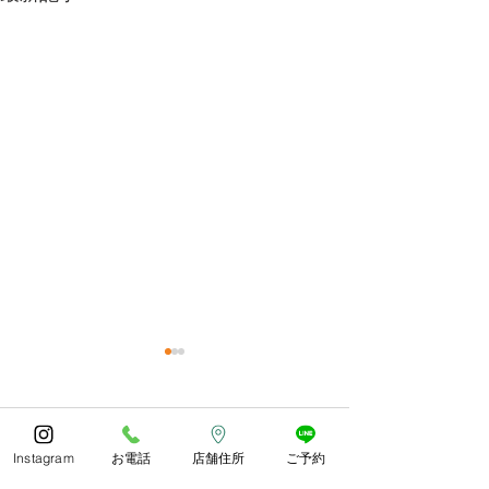
今年もありがとうござい
体調お変わりな
ました😊
うか？
コメント
あっとゆう間の1年でしたね
朝晩しっかり寒く
Instagram
お電話
店舗住所
ご予約
皆様どのようにお過ごしでし
したね。 紅葉や