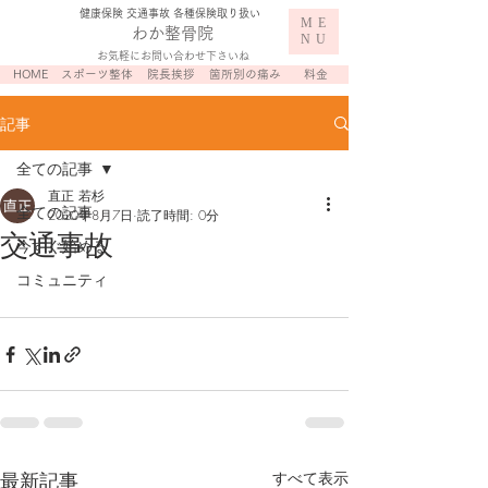
​健康保険 交通事故 各種保険取り扱い
ME
わか整骨院
NU
お気軽にお問い合わせ下さいね
HOME
スポーツ整体
院長挨拶
箇所別の痛み
料金
記事
全ての記事
直正 若杉
全ての記事
2020年8月7日
読了時間: 0分
交通事故
今すぐ始める
コミュニティ
最新記事
すべて表示