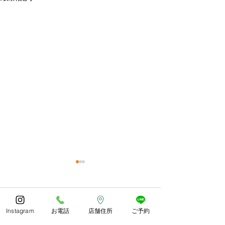
今年もありがとうござい
体調お変わりな
ました😊
うか？
コメント
あっとゆう間の1年でしたね
朝晩しっかり寒く
Instagram
お電話
店舗住所
ご予約
皆様どのようにお過ごしでし
したね。 紅葉や