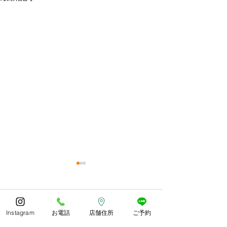
今年もありがとうござい
体調お変わりな
ました😊
うか？
コメント
あっとゆう間の1年でしたね
朝晩しっかり寒く
Instagram
お電話
店舗住所
ご予約
皆様どのようにお過ごしでし
したね。 紅葉や