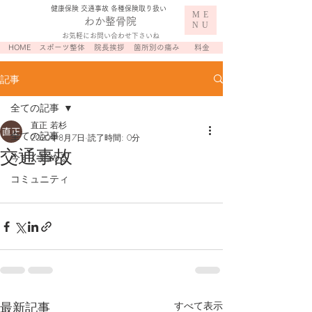
​健康保険 交通事故 各種保険取り扱い
ME
わか整骨院
NU
お気軽にお問い合わせ下さいね
HOME
スポーツ整体
院長挨拶
箇所別の痛み
料金
記事
全ての記事
直正 若杉
全ての記事
2020年8月7日
読了時間: 0分
交通事故
今すぐ始める
コミュニティ
最新記事
すべて表示