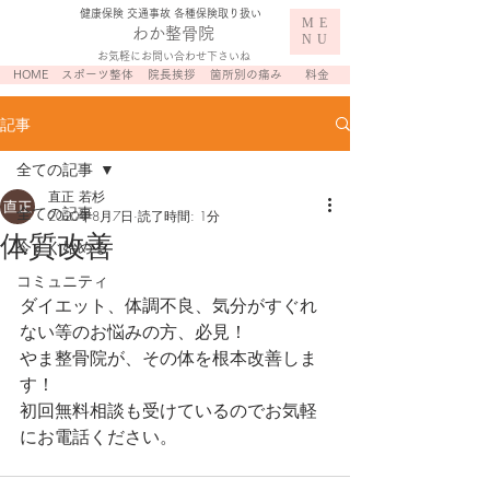
​健康保険 交通事故 各種保険取り扱い
ME
わか整骨院
NU
お気軽にお問い合わせ下さいね
HOME
スポーツ整体
院長挨拶
箇所別の痛み
料金
記事
全ての記事
直正 若杉
全ての記事
2020年8月7日
読了時間: 1分
体質改善
今すぐ始める
コミュニティ
ダイエット、体調不良、気分がすぐれ
ない等のお悩みの方、必見！
やま整骨院が、その体を根本改善しま
す！
初回無料相談も受けているのでお気軽
にお電話ください。