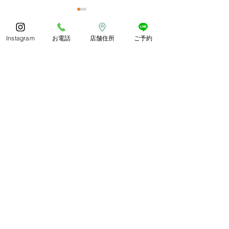
今年もありがとうござい
体調お変わりな
ました😊
うか？
Instagram
お電話
店舗住所
ご予約
コメント
あっとゆう間の1年でしたね
朝晩しっかり寒く
皆様どのようにお過ごしでし
したね。 紅葉や
ょうか🍀 今年も残ります
られ、冬がどんど
が、良いお年をお過ごしくだ
います。 寒さに
コメントを追加…
さいね😊
づくりしていきま
わか整骨院
平日 9〜19時(12〜13時休憩)
土曜 9〜13時
​休日 日・祝祭日・年末年始
​〒844-0027
佐賀県西松浦郡有田町南原甲434番地3
© 2020created by OFFICE はじめてWEB