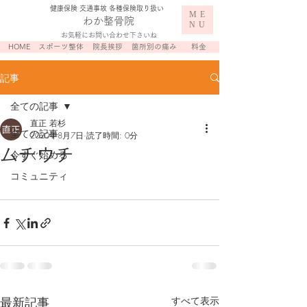
​健康保険 交通事故 各種保険取り扱い
ME
わか整骨院
NU
お気軽にお問い合わせ下さいね
HOME
スポーツ整体
院長挨拶
箇所別の痛み
料金
記事
全ての記事
直正 若杉
全ての記事
2020年8月7日
読了時間: 0分
ムチウチ
今すぐ始める
コミュニティ
最新記事
すべて表示