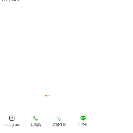
今年もありがとうござい
体調お変わりな
ました😊
うか？
コメント
あっとゆう間の1年でしたね
朝晩しっかり寒く
Instagram
お電話
店舗住所
ご予約
皆様どのようにお過ごしでし
したね。 紅葉や