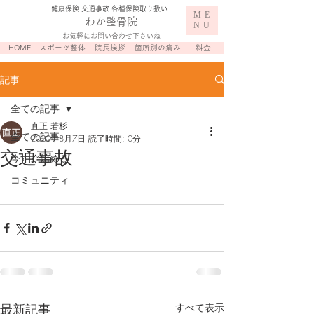
​健康保険 交通事故 各種保険取り扱い
ME
わか整骨院
NU
お気軽にお問い合わせ下さいね
HOME
スポーツ整体
院長挨拶
箇所別の痛み
料金
記事
全ての記事
直正 若杉
全ての記事
2020年8月7日
読了時間: 0分
交通事故
今すぐ始める
コミュニティ
最新記事
すべて表示