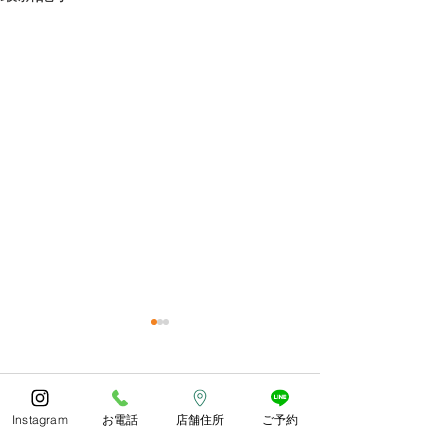
今年もありがとうござい
体調お変わりな
ました😊
うか？
コメント
あっとゆう間の1年でしたね
朝晩しっかり寒く
Instagram
お電話
店舗住所
ご予約
皆様どのようにお過ごしでし
したね。 紅葉や