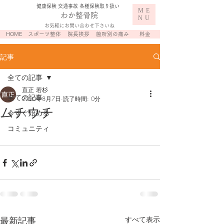
​健康保険 交通事故 各種保険取り扱い
ME
わか整骨院
NU
お気軽にお問い合わせ下さいね
HOME
スポーツ整体
院長挨拶
箇所別の痛み
料金
記事
全ての記事
直正 若杉
全ての記事
2020年8月7日
読了時間: 0分
ムチウチ
今すぐ始める
コミュニティ
最新記事
すべて表示