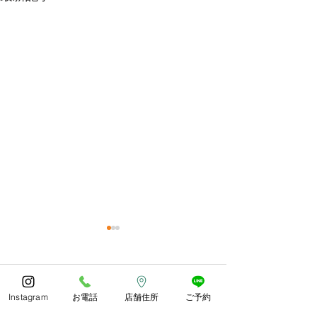
今年もありがとうござい
体調お変わりな
ました😊
うか？
コメント
あっとゆう間の1年でしたね
朝晩しっかり寒く
Instagram
お電話
店舗住所
ご予約
皆様どのようにお過ごしでし
したね。 紅葉や