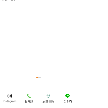
今年もありがとうござい
体調お変わりな
ました😊
うか？
コメント
あっとゆう間の1年でしたね
朝晩しっかり寒く
Instagram
お電話
店舗住所
ご予約
皆様どのようにお過ごしでし
したね。 紅葉や