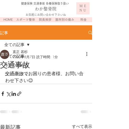
​健康保険 交通事故 各種保険取り扱い
ME
わか整骨院
NU
お気軽にお問い合わせ下さいね
HOME
スポーツ整体
院長挨拶
箇所別の痛み
料金
記事
全ての記事
直正 若杉
全ての記事
2020年8月7日
読了時間: 1分
交通事故
今すぐ始める
交通事故でお困りの患者様、お問い合
コミュニティ
わせ下さい😉
最新記事
すべて表示