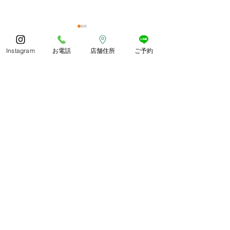
今年もありがとうござい
体調お変わりな
ました😊
うか？
Instagram
お電話
店舗住所
ご予約
コメント
あっとゆう間の1年でしたね
朝晩しっかり寒く
皆様どのようにお過ごしでし
したね。 紅葉や
ょうか🍀 今年も残ります
られ、冬がどんど
が、良いお年をお過ごしくだ
います。 寒さに
コメントを追加…
さいね😊
づくりしていきま
わか整骨院
平日 9〜19時(12〜13時休憩)
土曜 9〜13時
​休日 日・祝祭日・年末年始
​〒844-0027
佐賀県西松浦郡有田町南原甲434番地3