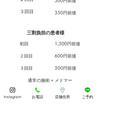
500円前後
​３回目
350円前後
三割負担の患者様
初回
1,500円前後
２回目
600円前後
​３回目
500円前後
​通常の施術 + メドマー
小顔・姿勢・骨盤矯正
Instagram
お電話
店舗住所
ご予約
１回 2,000円(税抜)
わか整骨院
平日 9〜19時(12〜13時休憩)