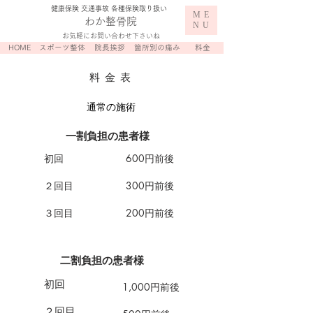
​健康保険 交通事故 各種保険取り扱い
ME
わか整骨院
NU
お気軽にお問い合わせ下さいね
HOME
スポーツ整体
院長挨拶
箇所別の痛み
料金
​料金表
通常の施術
​一割負担の患者様
初回
600円前後
２回目
300円前後
​３回目
200円前後
​二
割負担の患者様
初回
1,000円前後
２回目