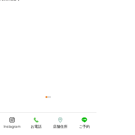
今年もありがとうござい
体調お変わりな
ました😊
うか？
コメント
あっとゆう間の1年でしたね
朝晩しっかり寒く
Instagram
お電話
店舗住所
ご予約
皆様どのようにお過ごしでし
したね。 紅葉や