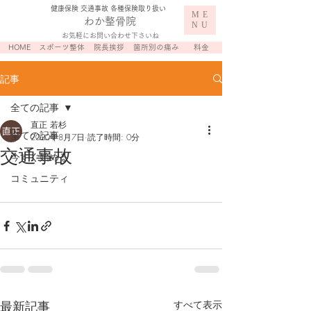
​健康保険 交通事故 各種保険取り扱い
ME
わか整骨院
NU
お気軽にお問い合わせ下さいね
HOME
スポーツ整体
院長挨拶
箇所別の痛み
料金
記事
全ての記事
直正 若杉
全ての記事
2020年8月7日
読了時間: 0分
交通事故
今すぐ始める
コミュニティ
最新記事
すべて表示