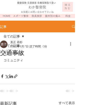
​健康保険 交通事故 各種保険取り扱い
ME
わか整骨院
NU
お気軽にお問い合わせ下さいね
HOME
スポーツ整体
院長挨拶
箇所別の痛み
料金
記事
全ての記事
直正 若杉
全ての記事
2020年8月7日
読了時間: 0分
交通事故
今すぐ始める
コミュニティ
最新記事
すべて表示