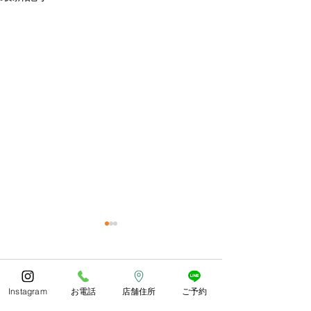
今年もありがとうござい
体調お変わりな
ました😊
うか？
コメント
あっとゆう間の1年でしたね
朝晩しっかり寒く
Instagram
お電話
店舗住所
ご予約
皆様どのようにお過ごしでし
したね。 紅葉や